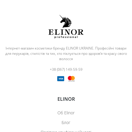
Інтернет-магазин косметики бренду ELINOR UKRAINE. Професійні товари
для перукарів, стилістів та тих, хто піклується про здоров'я та красу свого
волосся
+38 (067) 149-59-59
ELINOR
Об Elinor
Блог