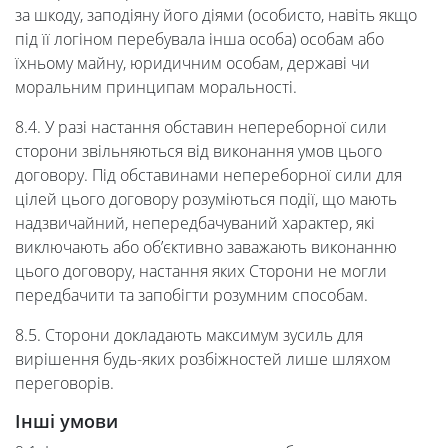
за шкоду, заподіяну його діями (особисто, навіть якщо
під її логіном перебувала інша особа) особам або
їхньому майну, юридичним особам, державі чи
моральним принципам моральності.
8.4. У разі настання обставин непереборної сили
сторони звільняються від виконання умов цього
договору. Під обставинами непереборної сили для
цілей цього договору розуміються події, що мають
надзвичайний, непередбачуваний характер, які
виключають або об’єктивно заважають виконанню
цього договору, настання яких Сторони не могли
передбачити та запобігти розумним способам.
8.5. Сторони докладають максимум зусиль для
вирішення будь-яких розбіжностей лише шляхом
переговорів.
Інші умови