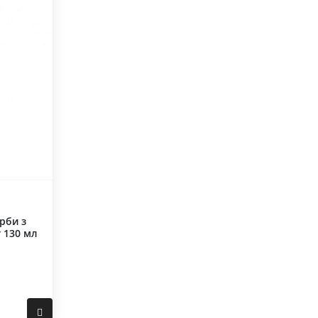
рби з
r 130 мл