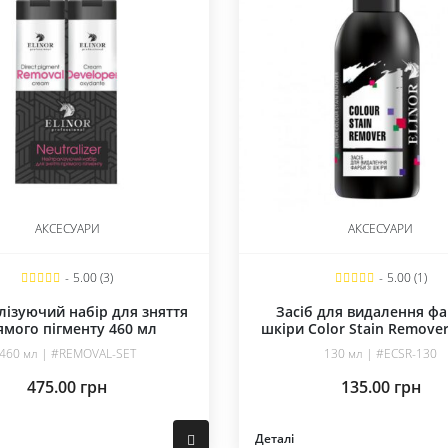
АКСЕСУАРИ
АКСЕСУАРИ
-
5.00 (3)
-
5.00 (1)
лізуючий набір для зняття
Засіб для видалення фа
ямого пігменту 460 мл
шкіри Color Stain Remove
460 мл | #REMOVAL-SET
130 мл | #ECSR-130
475.00
грн
135.00
грн
Деталі