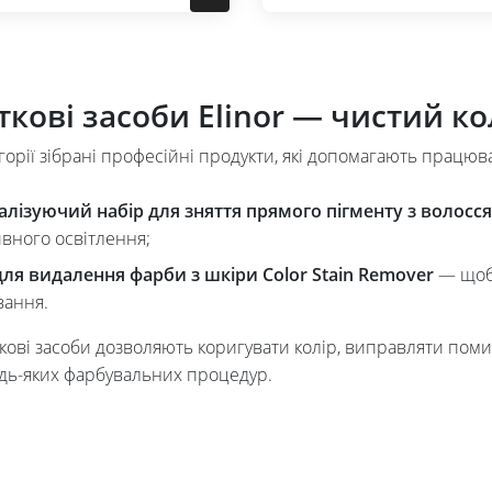
кові засоби Elinor — чистий ко
егорії зібрані професійні продукти, які допомагають працю
алізуючий набір для зняття прямого пігменту з волосся
вного освітлення;
для видалення фарби з шкіри Color Stain Remover
— щоб 
вання.
ткові засоби дозволяють коригувати колір, виправляти поми
удь-яких фарбувальних процедур.