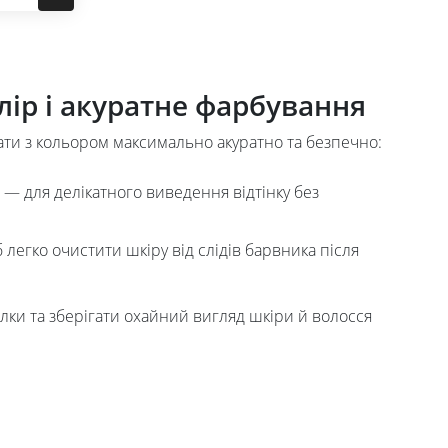
лір і акуратне фарбування
вати з кольором максимально акуратно та безпечно:
— для делікатного виведення відтінку без
легко очистити шкіру від слідів барвника після
лки та зберігати охайний вигляд шкіри й волосся