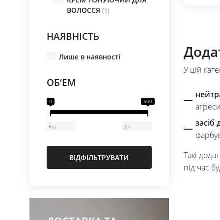
ВОЛОССЯ
(1)
НАЯВНІСТЬ
Додат
Лише в наявності
У цій кат
ОБ‘ЕМ
нейтр
0
500
агреси
засіб 
фарбу
Такі дода
ВІДФІЛЬТРУВАТИ
під час б